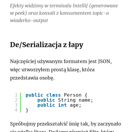
Efekty widzimy w terminalu IntelliJ (generowane
w
peek)
oraz konsoli z konsumentem topic-a
wiaderko-output
De/Serializacja z łapy
Najczęściej używanym formatem jest JSON,
więc utworzyłem prostą klasę, która
przedstawia osobę.
1
public
class
Person {
2
public
String name;
3
public
int
age;
4
}
Spróbujmy przekształcić imię tak, by zaczynało
się wielką literą. Dodamy również filtr, który