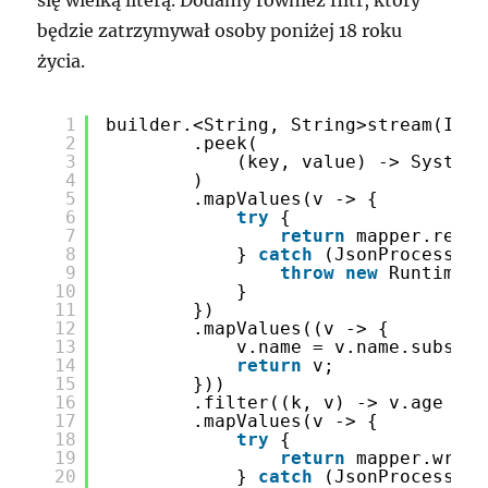
będzie zatrzymywał osoby poniżej 18 roku
życia.
1
builder.<String, String>stream(INPU
2
.peek(
3
(key, value) -> System.
4
)
5
.mapValues(v -> {
6
try
{
7
return
mapper.readV
8
} 
catch
(JsonProcessing
9
throw
new
RuntimeEx
10
}
11
})
12
.mapValues((v -> {
13
v.name = v.name.substri
14
return
v;
15
}))
16
.filter((k, v) -> v.age >= 
17
.mapValues(v -> {
18
try
{
19
return
mapper.write
20
} 
catch
(JsonProcessing