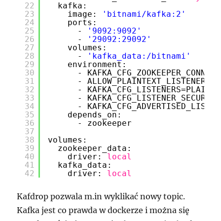
22
kafka:
23
image: 
'bitnami/kafka:2'
24
ports:
25
- 
'9092:9092'
26
- 
'29092:29092'
27
volumes:
28
- 
'kafka_data:/bitnami'
29
environment:
30
- KAFKA_CFG_ZOOKEEPER_CONNECT
31
- ALLOW_PLAINTEXT_LISTENER=
ye
32
- KAFKA_CFG_LISTENERS=PLAINTE
33
- KAFKA_CFG_LISTENER_SECURITY
34
- KAFKA_CFG_ADVERTISED_LISTEN
35
depends_on:
36
- zookeeper
37
38
volumes:
39
zookeeper_data:
40
driver: 
local
41
kafka_data:
42
driver: 
local
Kafdrop pozwala m.in wyklikać nowy topic.
Kafka jest co prawda w dockerze i można się