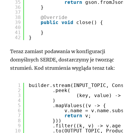
35
return
gson.fromJson(pe
36
}
37
38
@Override
39
public
void
close() {
40
41
}
42
}
Teraz zamiast podawania w konfiguracji
domyślnych SERDE, dostarczymy je tworząc
strumień. Kod strumienia wygląda teraz tak:
1
builder.stream(INPUT_TOPIC, Consume
2
.peek(
3
(key, value) -> Sys
4
)
5
.mapValues((v -> {
6
v.name = v.name.substri
7
return
v;
8
}))
9
.filter((k, v) -> v.age >= 
10
.to(OUTPUT_TOPIC, Produced.