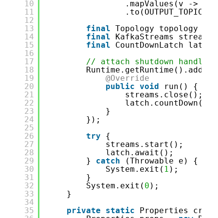
10
.mapValues(v -> v.t
11
.to(OUTPUT_TOPIC, P
12
13
final
Topology topology = b
14
final
KafkaStreams streams 
15
final
CountDownLatch latch 
16
17
// attach shutdown handler 
18
Runtime.getRuntime().addShu
19
@Override
20
public
void
run() {
21
streams.close();
22
latch.countDown();
23
}
24
});
25
26
try
{
27
streams.start();
28
latch.await();
29
} 
catch
(Throwable e) {
30
System.exit(
1
);
31
}
32
System.exit(
0
);
33
}
34
35
private
static
Properties creat