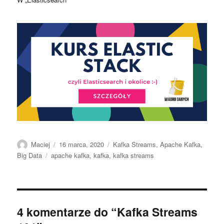
Autor
Data
Kategorie
Maciej
16 marca, 2020
Kafka Streams
,
Apache Kafka
,
publikacji
Tagi
Big Data
apache kafka
,
kafka
,
kafka streams
4 komentarze do “Kafka Streams