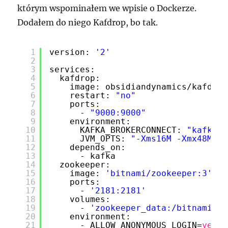
którym wspominałem we wpisie o Dockerze.
Dodałem do niego Kafdrop, bo tak.
1
version: 
'2'
2
3
services:
4
kafdrop:
5
image: obsidiandynamics
/kafdrop
6
restart: 
"no"
7
ports:
8
- 
"9000:9000"
9
environment:
10
KAFKA_BROKERCONNECT: 
"kafka:9
11
JVM_OPTS: 
"-Xms16M -Xmx48M -X
12
depends_on:
13
- kafka
14
zookeeper:
15
image: 
'bitnami/zookeeper:3'
16
ports:
17
- 
'2181:2181'
18
volumes:
19
- 
'zookeeper_data:/bitnami'
20
environment:
21
- ALLOW_ANONYMOUS_LOGIN=
yes