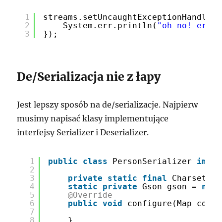
1
streams.setUncaughtExceptionHandler(
2
System.err.println(
"oh no! error
3
});
De/Serializacja nie z łapy
Jest lepszy sposób na de/serializacje. Najpierw
musimy napisać klasy implementujące
interfejsy Serializer i Deserializer.
1
public
class
PersonSerializer 
imple
2
3
private
static
final
Charset CH
4
static
private
Gson gson = 
new
5
@Override
6
public
void
configure(Map confi
7
8
}