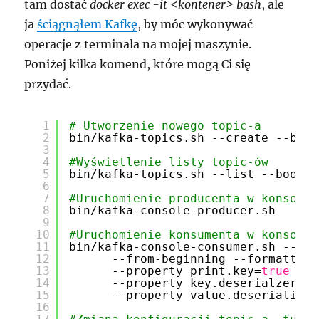
tam dostać
docker exec -it <kontener> bash
, ale
ja
ściągnąłem Kafkę
, by móc wykonywać
operacje z terminala na mojej maszynie.
Poniżej kilka komend, które mogą Ci się
przydać.
1
# Utworzenie nowego topic-a
2
bin
/kafka-topics
.sh --create --boot
3
4
#Wyświetlenie listy topic-ów
5
bin
/kafka-topics
.sh --list --bootst
6
7
#Uruchomienie producenta w konsoli 
8
bin
/kafka-console-producer
.sh   --b
9
10
#Uruchomienie konsumenta w konsoli
11
bin
/kafka-console-consumer
.sh --boo
12
--from-beginning --formatter 
13
--property print.key=
true
--p
14
--property key.deserialzer=or
15
--property value.deserializer
16