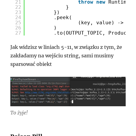
21
throw
new
RuntimeEx
22
}
23
})
24
.peek(
25
(key, value) -> Sys
26
)
27
.to(OUTPUT_TOPIC, Produced.
Jak widzisz w liniach 5-11, w związku z tym, że
zakładamy na wejściu string, sami musimy
sparsować obiekt
To żyje!