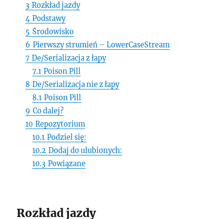
3
Rozkład jazdy
4
Podstawy
5
Środowisko
6
Pierwszy strumień – LowerCaseStream
7
De/Serializacja z łapy
7.1
Poison Pill
8
De/Serializacja nie z łapy
8.1
Poison Pill
9
Co dalej?
10
Repozytorium
10.1
Podziel się:
10.2
Dodaj do ulubionych:
10.3
Powiązane
Rozkład jazdy