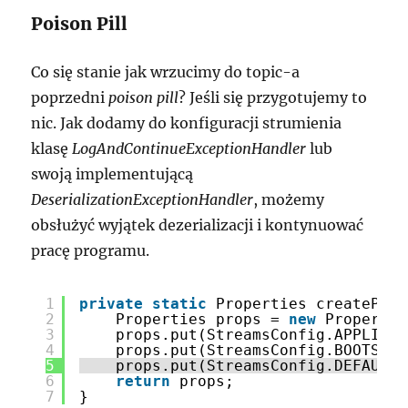
Poison Pill
Co się stanie jak wrzucimy do topic-a
poprzedni
poison pill
? Jeśli się przygotujemy to
nic. Jak dodamy do konfiguracji strumienia
klasę
LogAndContinueExceptionHandler
lub
swoją implementującą
DeserializationExceptionHandler
, możemy
obsłużyć wyjątek dezerializacji i kontynuować
pracę programu.
1
private
static
Properties createProp
2
Properties props = 
new
Propertie
3
props.put(StreamsConfig.APPLICAT
4
props.put(StreamsConfig.BOOTSTRA
5
props.put(StreamsConfig.DEFAULT_
6
return
props;
7
}