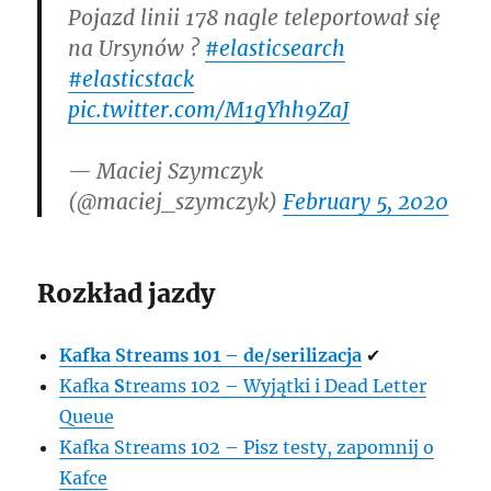
Pojazd linii 178 nagle teleportował się
na Ursynów ?
#elasticsearch
#elasticstack
pic.twitter.com/M1gYhh9ZaJ
— Maciej Szymczyk
(@maciej_szymczyk)
February 5, 2020
Rozkład jazdy
Kafka Streams 101 – de/serilizacja
✔
Kafka
S
treams 102 – Wyjątki i Dead Letter
Queue
Kafka Streams 102 – Pisz testy, zapomnij o
Kafce