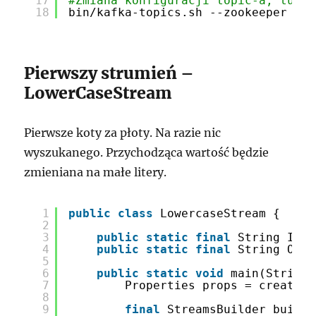
17
#Zmiana konfiguracji topic-a, tutaj
18
bin
/kafka-topics
.sh --zookeeper loc
Pierwszy strumień –
LowerCaseStream
Pierwsze koty za płoty. Na razie nic
wyszukanego. Przychodząca wartość będzie
zmieniana na małe litery.
1
public
class
LowercaseStream {
2
3
public
static
final
String INPU
4
public
static
final
String OUTP
5
6
public
static
void
main(String[
7
Properties props = createPr
8
9
final
StreamsBuilder builde