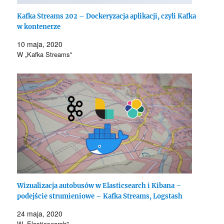
Kafka Streams 202 – Dockeryzacja aplikacji, czyli Kafka
w kontenerze
10 maja, 2020
W „Kafka Streams"
Wizualizacja autobusów w Elasticsearch i Kibana –
podejście strumieniowe – Kafka Streams, Logstash
24 maja, 2020
W „Elasticsearch"