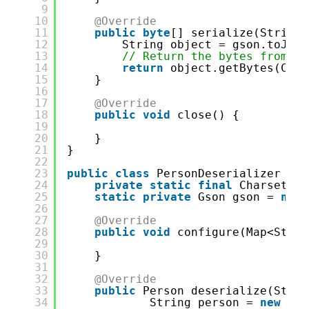
9
10
@Override
11
public
byte
[] serialize(String 
12
String object = gson.toJson
13
// Return the bytes from th
14
return
object.getBytes(CHAR
15
}
16
17
@Override
18
public
void
close() {
19
20
}
21
}
22
23
public
class
PersonDeserializer 
imp
24
private
static
final
Charset CH
25
static
private
Gson gson = 
new
26
27
@Override
28
public
void
configure(Map<Strin
29
30
}
31
32
@Override
33
public
Person deserialize(Strin
34
String person = 
new
Str