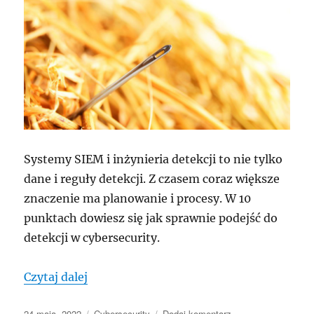
Systemy SIEM i inżynieria detekcji to nie tylko
dane i reguły detekcji. Z czasem coraz większe
znaczenie ma planowanie i procesy. W 10
punktach dowiesz się jak sprawnie podejść do
detekcji w cybersecurity.
„10 kroków do sprawnego SIEM i inżynier
Czytaj dalej
Data
Kategorie
do
24 maja, 2022
Cybersecurity
Dodaj komentarz