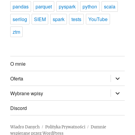
pandas
parquet
pyspark
python
scala
serilog
SIEM
spark
tests
YouTube
ztm
O mnie
rozwiń
Oferta
menu
potomne
rozwiń
Wybrane wpisy
menu
potomne
Discord
Wiadro Danych
Polityka Prywatności
Dumnie
wspierane przez WordPress