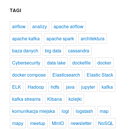
TAGI
airflow
analizy
apache airflow
apache kafka
apache spark
architektura
baza danych
big data
cassandra
Cybersecurity
data lake
dockefile
docker
docker compose
Elasticsearch
Elastic Stack
ELK
Hadoop
hdfs
java
jupyter
kafka
kafka streams
Kibana
kolejki
komunikacja miejska
logi
logstash
map
mapy
meetup
MinIO
newsletter
NoSQL