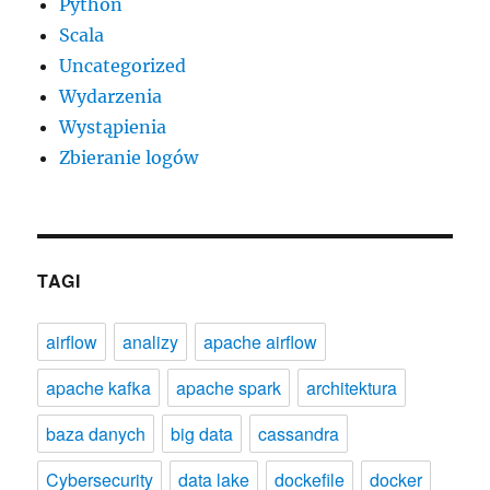
Python
Scala
Uncategorized
Wydarzenia
Wystąpienia
Zbieranie logów
TAGI
airflow
analizy
apache airflow
apache kafka
apache spark
architektura
baza danych
big data
cassandra
Cybersecurity
data lake
dockefile
docker