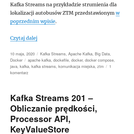
Kafka Streams na przykładzie strumienia dla
lokalizacji autobusów ZTM przedstawionym
w
poprzednim wpisie
.
„Kafka Streams 202 – Dockeryzacja aplik
Czytaj dalej
Data
Kategorie
10 maja, 2020
Kafka Streams
,
Apache Kafka
,
Big Data
,
publikacji
Tagi
Docker
apache kafka
,
dockefile
,
docker
,
docker compose
,
java
,
kafka
,
kafka streams
,
komunikacja miejska
,
ztm
1
do
komentarz
Kafka
Streams
202
Kafka Streams 201 –
–
Dockeryzacja
Obliczanie prędkości,
aplikacji,
Processor API,
czyli
Kafka
KeyValueStore
w