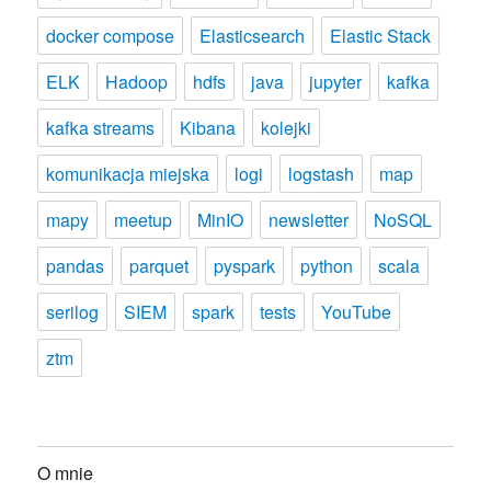
docker compose
Elasticsearch
Elastic Stack
ELK
Hadoop
hdfs
java
jupyter
kafka
kafka streams
Kibana
kolejki
komunikacja miejska
logi
logstash
map
mapy
meetup
MinIO
newsletter
NoSQL
pandas
parquet
pyspark
python
scala
serilog
SIEM
spark
tests
YouTube
ztm
O mnie