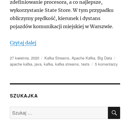
zdefiniowanie procesora, a co najlepsze,
wykorzystanie State Store. W tym przypadku
obliczymy prędkość, kierunek i dystans
pojazdów komunikacji miejskiej w Warszwie.
„Kafka Streams 201 – Obliczanie prędkoś
Czytaj dalej
Data
Kategorie
Tagi
27 kwietnia, 2020
Kafka Streams
,
Apache Kafka
,
Big Data
publikacji
do
apache kafka
,
java
,
kafka
,
kafka streams
,
tests
5 komentarzy
Kafka
Stream
201
–
Oblicz
SZUKAJKA
prędkoś
Proces
SZU
Szukaj:
API,
KeyVal