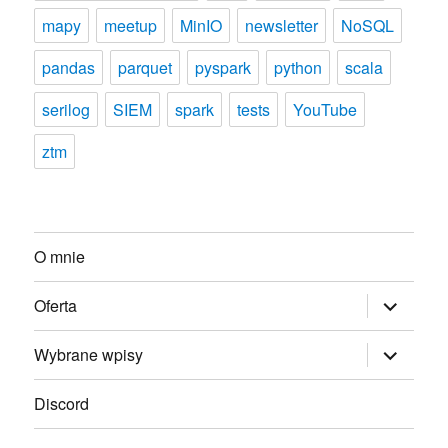
mapy
meetup
MinIO
newsletter
NoSQL
pandas
parquet
pyspark
python
scala
serilog
SIEM
spark
tests
YouTube
ztm
O mnie
rozwiń
Oferta
menu
potomne
rozwiń
Wybrane wpisy
menu
potomne
Discord