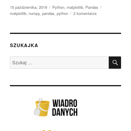
Data
Kategorie
Tagi
15 października, 2019
Python
,
matplotlib
,
Pandas
publikacji
do
matplotlib
,
numpy
,
pandas
,
python
2 komentarze
Jak
zostać
Ironmanem?
Analiza
CSV-
SZUKAJKA
ek
w
SZU
Szukaj:
pandas