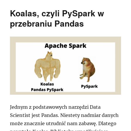
najważniejszyc
źródeł
Koalas, czyli PySpark w
MITRE
ATT&CK
przebraniu Pandas
za
pomocą
Pandas
jedym
klikiem
Jednym z podstawowych narzędzi Data
Scientist jest Pandas. Niestety nadmiar danych
może znacznie utrudnić nam zabawę. Dlatego