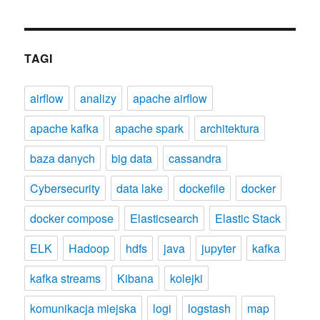
TAGI
airflow
analizy
apache airflow
apache kafka
apache spark
architektura
baza danych
big data
cassandra
Cybersecurity
data lake
dockefile
docker
docker compose
Elasticsearch
Elastic Stack
ELK
Hadoop
hdfs
java
jupyter
kafka
kafka streams
Kibana
kolejki
komunikacja miejska
logi
logstash
map