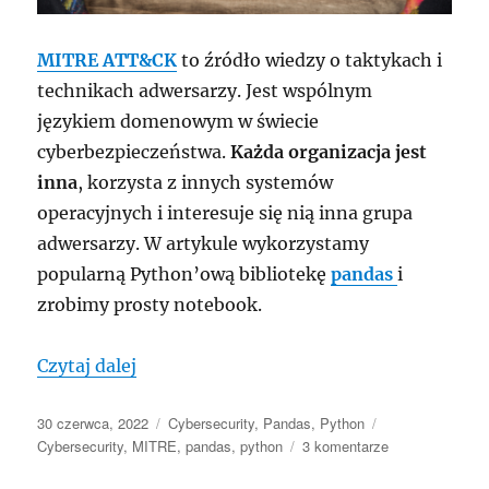
MITRE ATT&CK
to źródło wiedzy o taktykach i
technikach adwersarzy. Jest wspólnym
językiem domenowym w świecie
cyberbezpieczeństwa.
Każda organizacja jest
inna
, korzysta z innych systemów
operacyjnych i interesuje się nią inna grupa
adwersarzy. W artykule wykorzystamy
popularną Python’ową bibliotekę
pandas
i
zrobimy prosty notebook.
„10 najważniejszych źródeł MITRE ATT
Czytaj dalej
Data
Kategorie
Tagi
30 czerwca, 2022
Cybersecurity
,
Pandas
,
Python
publikacji
do
Cybersecurity
,
MITRE
,
pandas
,
python
3 komentarze
10