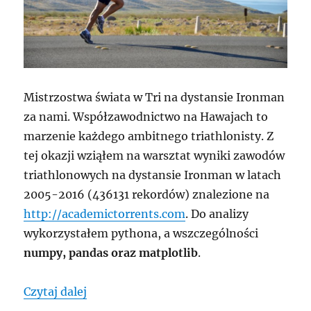
Mistrzostwa świata w Tri na dystansie Ironman
za nami. Współzawodnictwo na Hawajach to
marzenie każdego ambitnego triathlonisty. Z
tej okazji wziąłem na warsztat wyniki zawodów
triathlonowych na dystansie Ironman w latach
2005-2016 (436131 rekordów) znalezione na
http://academictorrents.com
. Do analizy
wykorzystałem pythona, a wszczególności
numpy, pandas oraz matplotlib
.
„Jak zostać Ironmanem? Analiza CSV-e
Czytaj dalej