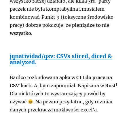
wszystko raczej działało, ale kilka 3rd-party
paczek nie była komptabyilna i musiałem
kombinować. Punkt 9 (toksyczne środowisko
pracy) dobrze pokazuje, że
pieniądze to nie
wszystko
.
jqnatividad/qsv: CSVs sliced, diced &
analyzed.
Bardzo rozbudowana
apka w CLI do pracy na
CSV
‘kach. A, bym zapomniał. Napisana w
Rust
!
Dla niektórych to wystarczający powód by
używać
. Na pewno przydatne, gdy rozmiar
danych przekracza możliwości excel’a.