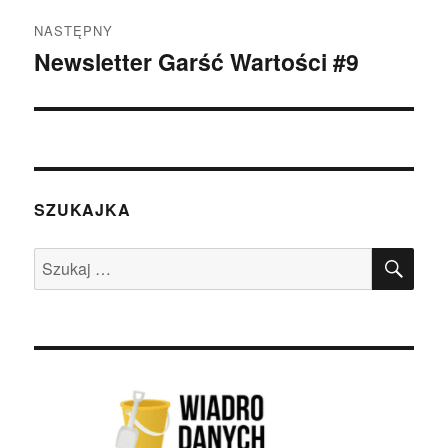
NASTĘPNY
Newsletter Garść Wartości #9
Następny
wpis:
SZUKAJKA
SZU
Szukaj: