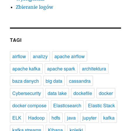
Zbieranie logów
TAGI
airflow
analizy
apache airflow
apache kafka
apache spark
architektura
baza danych
big data
cassandra
Cybersecurity
data lake
dockefile
docker
docker compose
Elasticsearch
Elastic Stack
ELK
Hadoop
hdfs
java
jupyter
kafka
kafka streams
Kibana
kolejki