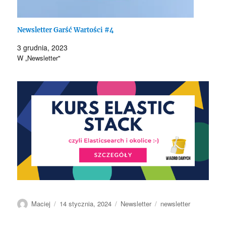
Newsletter Garść Wartości #4
3 grudnia, 2023
W „Newsletter"
Autor
Data
Kategorie
Tagi
Maciej
14 stycznia, 2024
Newsletter
newsletter
publikacji