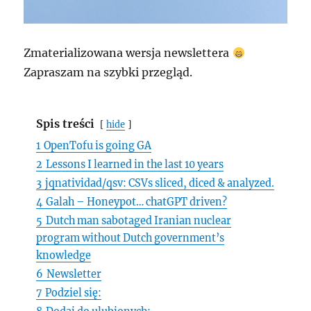
Zmaterializowana wersja newslettera
Zapraszam na szybki przegląd.
Spis treści
hide
1
OpenTofu is going GA
2
Lessons I learned in the last 10 years
3
jqnatividad/qsv: CSVs sliced, diced & analyzed.
4
Galah – Honeypot… chatGPT driven?
5
Dutch man sabotaged Iranian nuclear
program without Dutch government’s
knowledge
6
Newsletter
7
Podziel się: