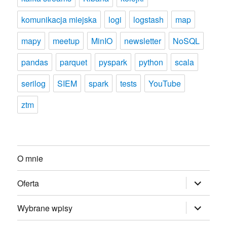
komunikacja miejska
logi
logstash
map
mapy
meetup
MinIO
newsletter
NoSQL
pandas
parquet
pyspark
python
scala
serilog
SIEM
spark
tests
YouTube
ztm
O mnie
rozwiń
Oferta
menu
potomne
rozwiń
Wybrane wpisy
menu
potomne