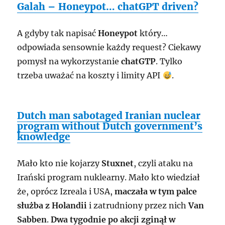
Galah – Honeypot… chatGPT driven?
A gdyby tak napisać
Honeypot
który…
odpowiada sensownie każdy request? Ciekawy
pomysł na wykorzystanie
chatGTP
. Tylko
trzeba uważać na koszty i limity API
.
Dutch man sabotaged Iranian nuclear
program without Dutch government’s
knowledge
Mało kto nie kojarzy
Stuxnet
, czyli ataku na
Irański program nuklearny. Mało kto wiedział
że, oprócz Izreala i USA,
maczała w tym palce
służba z Holandii
i zatrudniony przez nich
Van
Sabben
.
Dwa tygodnie po akcji zginął w