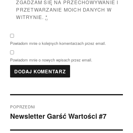
ZGADZAM SIĘ NA PRZECHOWYWANIE I
PRZETWARZANIE MOICH DANYCH W
WITRYNIE.
*
Powiadom mnie o kolejnych komentarzach przez email.
Powiadom mnie o nowych wpisach przez email.
Nawigacja
POPRZEDNI
wpisu
Newsletter Garść Wartości #7
Poprzedni
wpis: