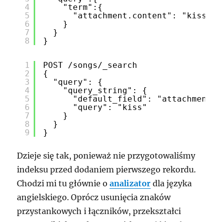
4
"term":{
5
"attachment.content": "kiss"
6
}
7
}
8
}
1
POST /songs/_search
2
{
3
"query": {
4
"query_string": {
5
"default_field": "attachment.c
6
"query": "kiss"
7
}
8
}
9
}
Dzieje się tak, ponieważ nie przygotowaliśmy
indeksu przed dodaniem pierwszego rekordu.
Chodzi mi tu głównie o
analizator
dla języka
angielskiego. Oprócz usunięcia znaków
przystankowych i łączników, przekształci