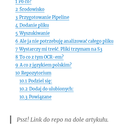
1
Po co?
2
Środowisko
3
Przygotowanie Pipeline
4
Dodanie pliku
5
Wyszukiwanie
6
Ale ja nie potrzebuję analizować całego pliku
7
Wystarczy mi treść. Pliki trzymam na S3
8
To co z tym OCR-em?
9
A co z językiem polskim?
10
Repozytorium
10.1
Podziel się:
10.2
Dodaj do ulubionych:
10.3
Powiązane
Psst! Link do repo na dole artykułu.