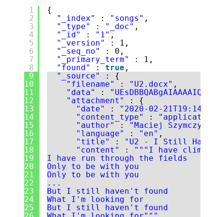
1
{
2
"_index"
: 
"songs"
,
3
"_type"
: 
"_doc"
,
4
"_id"
: 
"1"
,
5
"_version"
: 1,
6
"_seq_no"
: 0,
7
"_primary_term"
: 1,
8
"found"
: 
true
,
9
"_source"
: {
10
"filename"
: 
"U2.docx"
,
11
"data"
: 
"UEsDBBQABgAIAAAAIQDfp
12
"attachment"
: {
13
"date"
: 
"2020-02-21T19:14:00
14
"content_type"
: 
"application
15
"author"
: 
"Maciej Szymczyk"
,
16
"language"
: 
"en"
,
17
"title"
: 
"U2 - I Still Haven
18
"content"
: 
""
"I have climbed
19
I have run through the fields
20
Only to be with you
21
Only to be with you
22
...
23
But I still haven't found
24
What I'm looking for
25
But I still haven't found
26
What I'm looking for"
""
,