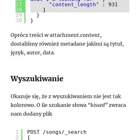
27
"content_length"
: 931
28
}
29
}
30
}
Oprócz treści w attachment.content,
dostaliśmy również metadane jakimi są tytuł,
język, autor, data.
Wyszukiwanie
Okazuje się, że z wyszukiwaniem nie jest tak
kolorowo. O ile szukanie słowa
“kissed”
zwraca
nam dodany plik
1
POST /songs/_search
2
{