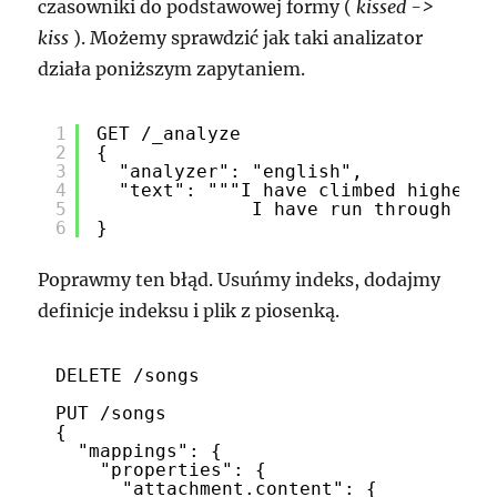
czasowniki do podstawowej formy (
kissed ->
kiss
). Możemy sprawdzić jak taki analizator
działa poniższym zapytaniem.
1
GET /_analyze
2
{
3
"analyzer": "english",
4
"text": """I have climbed highest 
5
I have run through the
6
}
Poprawmy ten błąd. Usuńmy indeks, dodajmy
definicje indeksu i plik z piosenką.
DELETE /songs
PUT /songs
{
"mappings": {
"properties": {
"attachment.content": {