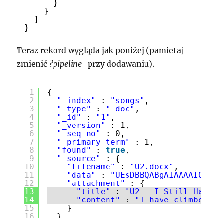
}
}
]
}
Teraz rekord wygląda jak poniżej (pamietaj
zmienić
?pipeline=
przy dodawaniu).
1
{
2
"_index"
: 
"songs"
,
3
"_type"
: 
"_doc"
,
4
"_id"
: 
"1"
,
5
"_version"
: 1,
6
"_seq_no"
: 0,
7
"_primary_term"
: 1,
8
"found"
: 
true
,
9
"_source"
: {
10
"filename"
: 
"U2.docx"
,
11
"data"
: 
"UEsDBBQABgAIAAAAIQDfp
12
"attachment"
: {
13
"title"
: 
"U2 - I Still Haven
14
"content"
: 
"I have climbed h
15
}
16
}