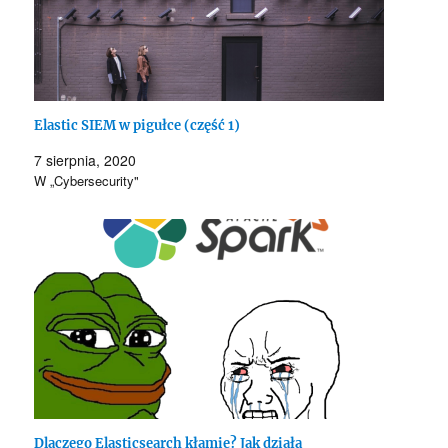
Elastic SIEM w pigułce (część 1)
7 sierpnia, 2020
W „Cybersecurity"
Dlaczego Elasticsearch kłamie? Jak działa