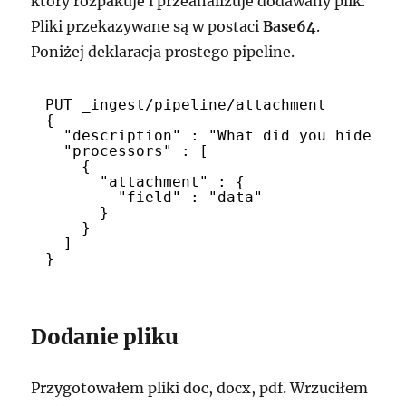
który rozpakuje i przeanalizuje dodawany plik.
Pliki przekazywane są w postaci
Base64
.
Poniżej deklaracja prostego pipeline.
PUT _ingest/pipeline/attachment
{
"description" : "What did you hide in
"processors" : [
{
"attachment" : {
"field" : "data"
}
}
]
}
Dodanie pliku
Przygotowałem pliki doc, docx, pdf. Wrzuciłem