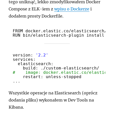
tego uniknąć, lekko zmodyfikowałem Docker
Compose z ELK-iem z
wpisu o Dockerze
i
dodałem prosty Dockerfile.
FROM docker.elastic.co/elasticsearch/el
RUN bin/elasticsearch-plugin install --
version: 
'2.2'
services:
elasticsearch:
build: .
/custom-elasticsearch/
#    image: docker.elastic.co/elasticse
restart: unless-stopped
...
Wszystkie operacje na Elasticsearch (oprócz
dodania pliku) wykonałem w Dev Tools na
Kibana.