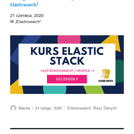
Elasticsearch?
21 czerwca, 2020
W „Elasticsearch"
Autor
Data
Kategorie
Maciej
21 lutego, 2020
Elasticsearch
,
Bazy Danych
publikacji