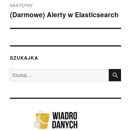
NASTĘPNY
(Darmowe) Alerty w Elasticsearch
Następny
wpis:
SZUKAJKA
SZU
Szukaj: