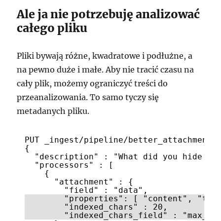
Ale ja nie potrzebuję analizować
całego pliku
Pliki bywają różne, kwadratowe i podłużne, a
na pewno duże i małe. Aby nie tracić czasu na
cały plik, możemy ograniczyć treści do
przeanalizowania. To samo tyczy się
metadanych pliku.
PUT _ingest/pipeline/better_attachment
{
"description" : "What did you hide in
"processors" : [
{
"attachment" : {
"field" : "data",
"properties": [ "content", "tit
"indexed_chars" : 20,
"indexed_chars_field" : "max_si