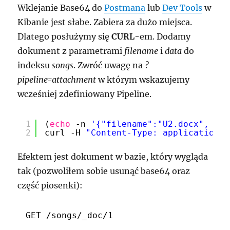
Wklejanie Base64 do
Postmana
lub
Dev Tools
w
Kibanie jest słabe. Zabiera za dużo miejsca.
Dlatego posłużymy się
CURL
-em. Dodamy
dokument z parametrami
filename
i
data
do
indeksu
songs
. Zwróć uwagę na
?
pipeline=attachment
w którym wskazujemy
wcześniej zdefiniowany Pipeline.
1
(
echo
-n 
'{"filename":"U2.docx", "da
2
curl -H 
"Content-Type: application/j
Efektem jest dokument w bazie, który wygląda
tak (pozwoliłem sobie usunąć base64 oraz
część piosenki):
GET /songs/_doc/1