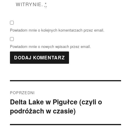
WITRYNIE.
*
Powiadom mnie o kolejnych komentarzach przez email.
Powiadom mnie o nowych wpisach przez email.
Nawigacja
POPRZEDNI
wpisu
Delta Lake w Pigułce (czyli o
Poprzedni
podróżach w czasie)
wpis: