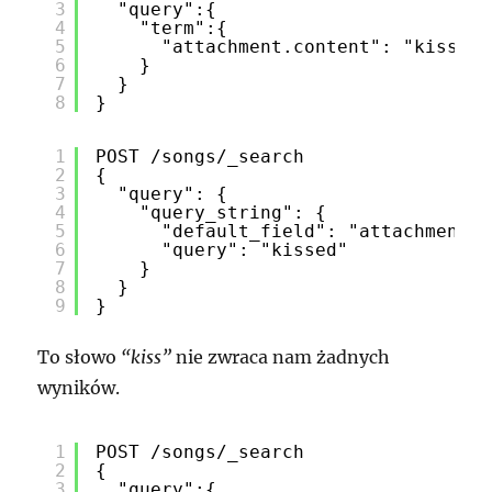
3
"query":{
4
"term":{
5
"attachment.content": "kissed"
6
}
7
}
8
}
1
POST /songs/_search
2
{
3
"query": {
4
"query_string": {
5
"default_field": "attachment.c
6
"query": "kissed"
7
}
8
}
9
}
To słowo
“kiss”
nie zwraca nam żadnych
wyników.
1
POST /songs/_search
2
{
3
"query":{