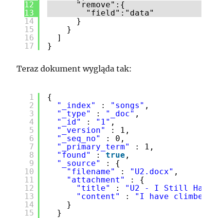
12
"remove":{
13
"field":"data"
14
}
15
}
16
]
17
}
Teraz dokument wygląda tak:
1
{
2
"_index"
: 
"songs"
,
3
"_type"
: 
"_doc"
,
4
"_id"
: 
"1"
,
5
"_version"
: 1,
6
"_seq_no"
: 0,
7
"_primary_term"
: 1,
8
"found"
: 
true
,
9
"_source"
: {
10
"filename"
: 
"U2.docx"
,
11
"attachment"
: {
12
"title"
: 
"U2 - I Still Haven
13
"content"
: 
"I have climbed h
14
}
15
}