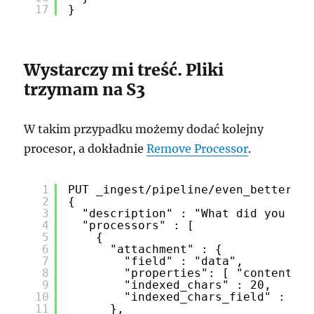
17
}
Wystarczy mi treść. Pliki
trzymam na S3
W takim przypadku możemy dodać kolejny
procesor, a dokładnie
Remove Processor
.
1
PUT _ingest/pipeline/even_better_at
2
{
3
"description" : "What did you hid
4
"processors" : [
5
{
6
"attachment" : {
7
"field" : "data",
8
"properties": [ "content", 
9
"indexed_chars" : 20,
10
"indexed_chars_field" : "ma
11
},