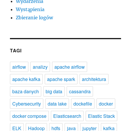
Wydarzenia
Wystąpienia
Zbieranie logów
TAGI
airflow
analizy
apache airflow
apache kafka
apache spark
architektura
baza danych
big data
cassandra
Cybersecurity
data lake
dockefile
docker
docker compose
Elasticsearch
Elastic Stack
ELK
Hadoop
hdfs
java
jupyter
kafka