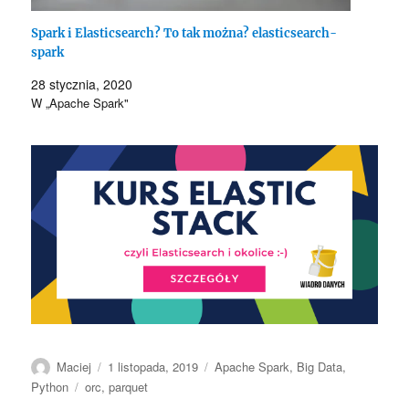
Spark i Elasticsearch? To tak można? elasticsearch-
spark
28 stycznia, 2020
W „Apache Spark"
Autor
Data
Kategorie
Maciej
1 listopada, 2019
Apache Spark
,
Big Data
,
publikacji
Tagi
Python
orc
,
parquet