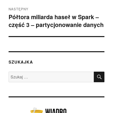
NASTĘPNY
Półtora miliarda haseł w Spark –
Następny
część 3 – partycjonowanie danych
wpis:
SZUKAJKA
SZU
Szukaj: