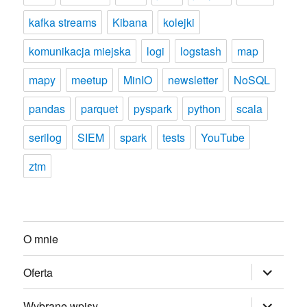
kafka streams
Kibana
kolejki
komunikacja miejska
logi
logstash
map
mapy
meetup
MinIO
newsletter
NoSQL
pandas
parquet
pyspark
python
scala
serilog
SIEM
spark
tests
YouTube
ztm
O mnie
rozwiń
Oferta
menu
potomne
rozwiń
Wybrane wpisy