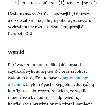
13
breach.coalesce(
1
).write.json(
"/dat
Użyłem
coalesce(1)
. Czas operacji był dłuższy,
ale zależało mi na jednym pliku wyjściowym.
Wybrałem też różne rodzaje kompresji dla
Parquet i ORC.
Wyniki
Porównałem rozmiar pliku jaki powstał,
szybkość wykona się
count()
oraz szybkość
wykonania się Top 10 haseł z
poprzedniego
artykułu
. Użyłem Apache Zeppelin z domyślną
konfiguracją interpretera. Wiem, że wyniki
można było by podkręcić odpowiednią
konfiguracją przydzielonych rdzeni/pamięci i