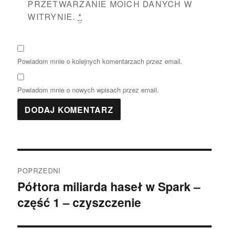
PRZETWARZANIE MOICH DANYCH W
WITRYNIE.
*
Powiadom mnie o kolejnych komentarzach przez email.
Powiadom mnie o nowych wpisach przez email.
Nawigacja
POPRZEDNI
wpisu
Półtora miliarda haseł w Spark –
Poprzedni
część 1 – czyszczenie
wpis: