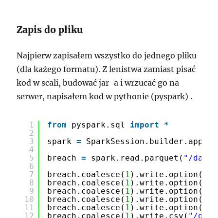
Zapis do pliku
Najpierw zapisałem wszystko do jednego pliku
(dla każego formatu). Z lenistwa zamiast pisać
kod w scali, budować jar-a i wrzucać go na
serwer, napisałem kod w pythonie (pyspark) .
1
from
pyspark.sql 
import
*
2
3
spark 
=
SparkSession.builder.appNam
4
5
breach 
=
spark.read.parquet(
"/data/
6
7
breach.coalesce(
1
).write.option(
"co
8
breach.coalesce(
1
).write.option(
"co
9
breach.coalesce(
1
).write.option(
"co
10
breach.coalesce(
1
).write.option(
"co
11
breach.coalesce(
1
).write.option(
"co
12
breach.coalesce(
1
).write.csv(
"/data