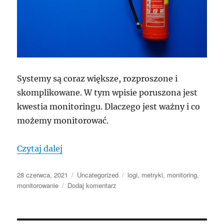
Systemy są coraz większe, rozproszone i
skomplikowane. W tym wpisie poruszona jest
kwestia monitoringu. Dlaczego jest ważny i co
możemy monitorować.
„Ogarnij monitoring (serio)”
Czytaj dalej
Data
Kategorie
Tagi
28 czerwca, 2021
Uncategorized
logi
,
metryki
,
monitoring
,
publikacji
do
monitorowanie
Dodaj komentarz
Ogarnij
monitoring
(serio)