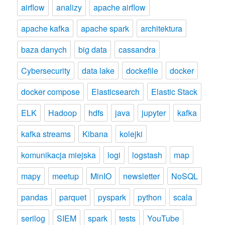
airflow
analizy
apache airflow
apache kafka
apache spark
architektura
baza danych
big data
cassandra
Cybersecurity
data lake
dockefile
docker
docker compose
Elasticsearch
Elastic Stack
ELK
Hadoop
hdfs
java
jupyter
kafka
kafka streams
Kibana
kolejki
komunikacja miejska
logi
logstash
map
mapy
meetup
MinIO
newsletter
NoSQL
pandas
parquet
pyspark
python
scala
serilog
SIEM
spark
tests
YouTube