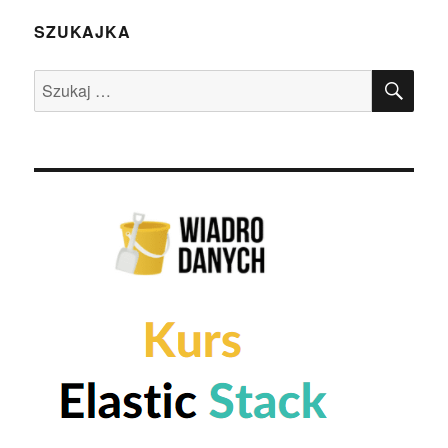
SZUKAJKA
SZU
Szukaj: