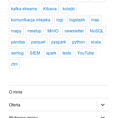
kafka streams
Kibana
kolejki
komunikacja miejska
logi
logstash
map
mapy
meetup
MinIO
newsletter
NoSQL
pandas
parquet
pyspark
python
scala
serilog
SIEM
spark
tests
YouTube
ztm
O mnie
rozwiń
Oferta
menu
potomne
rozwiń
Wybrane wpisy