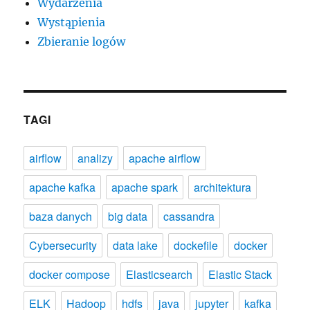
Wydarzenia
Wystąpienia
Zbieranie logów
TAGI
airflow
analizy
apache airflow
apache kafka
apache spark
architektura
baza danych
big data
cassandra
Cybersecurity
data lake
dockefile
docker
docker compose
Elasticsearch
Elastic Stack
ELK
Hadoop
hdfs
java
jupyter
kafka