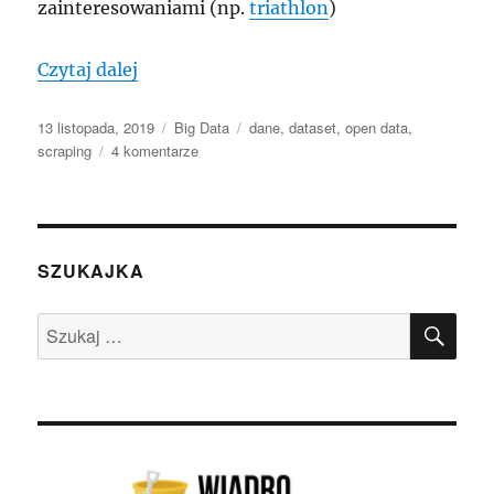
zainteresowaniami (np.
triathlon
)
„Skąd brać dane? 11 źródeł (w tym polsk
Czytaj dalej
Data
Kategorie
Tagi
13 listopada, 2019
Big Data
dane
,
dataset
,
open data
,
publikacji
do
scraping
4 komentarze
Skąd
brać
dane?
11
źródeł
SZUKAJKA
(w
tym
SZU
Szukaj:
polskie)