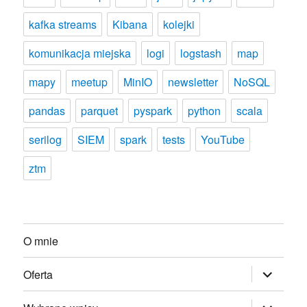
kafka streams
Kibana
kolejki
komunikacja miejska
logi
logstash
map
mapy
meetup
MinIO
newsletter
NoSQL
pandas
parquet
pyspark
python
scala
serilog
SIEM
spark
tests
YouTube
ztm
O mnie
rozwiń
Oferta
menu
potomne
rozwiń