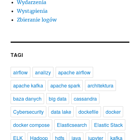
Wydarzenia
Wystąpienia
Zbieranie logów
TAGI
airflow
analizy
apache airflow
apache kafka
apache spark
architektura
baza danych
big data
cassandra
Cybersecurity
data lake
dockefile
docker
docker compose
Elasticsearch
Elastic Stack
ELK
Hadoop
hdfs
java
jupyter
kafka