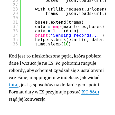
26
buses 
=
json.loads(url.read
27
28
with urllib.request.urlopen(
"
ht
29
trams 
=
json.loads(url.read
30
31
buses.extend(trams)
32
data 
=
map
(map_to_es,buses)
33
data 
=
list
(data)
34
print
(
"Sending records..."
)
35
helpers.bulk(elastic, data, ind
36
time.sleep(
10
)
Kod jest to nieskończona pętla, która pobiera
dane i wrzuca je na ES. Po pobraniu mapuje
rekordy, aby schemat zgadzał się z ustalonymi
wcześniej mappingiem w indeksie. Jak widać
tutaj
, jest 5 sposobów na dodanie geo_point.
Format daty w ES przyjmuje postać
ISO 8601
,
stąd jej konwersja.