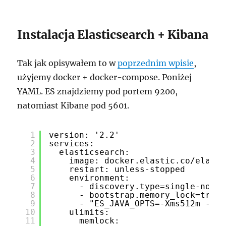
Instalacja Elasticsearch + Kibana
Tak jak opisywałem to w
poprzednim wpisie
,
użyjemy docker + docker-compose. Poniżej
YAML. ES znajdziemy pod portem 9200,
natomiast Kibane pod 5601.
1
version: '2.2'
2
services:
3
elasticsearch:
4
image: docker.elastic.co/elasti
5
restart: unless-stopped
6
environment:
7
- discovery.type=single-node
8
- bootstrap.memory_lock=true
9
- "ES_JAVA_OPTS=-Xms512m -Xmx
10
ulimits:
11
memlock: