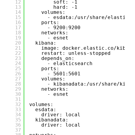
12
soft: -1
13
hard: -1
14
volumes:
15
- esdata:/usr/share/elasticse
16
ports:
17
- 9200:9200
18
networks:
19
- esnet
20
kibana:
21
image: docker.elastic.co/kibana
22
restart: unless-stopped
23
depends_on:
24
- elasticsearch
25
ports:
26
- 5601:5601
27
volumes:
28
- kibanadata:/usr/share/kiban
29
networks:
30
- esnet
31
32
volumes:
33
esdata:
34
driver: local
35
kibanadata:
36
driver: local
37