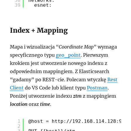
38
networks:
39
esnet:
Index + Mapping
Mapa i wizualizacja “
Coordinate Map
” wymaga
specyficznego typu
geo_point
. Pierwszym
krokiem jest utworzenie nowego indexu z
odpowiednim mappingiem. Z Elasticsearch
“gadamy” po REST-cie. Polecam wtyczkę
Rest
Client
do VS Code lub klient typu
Postman
.
Poniżej utworzenie indexu
ztm
z mappingiem
location
oraz
time
.
1
@host = http:
//192
.168.114.128:9200
2