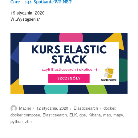
Core – 132. Spotkanie WG.NET
19 stycznia, 2020
W „Wystąpienia"
Autor
Data
Kategorie
Tagi
Maciej
12 stycznia, 2020
Elasticsearch
docker
,
publikacji
docker compose
,
Elasticsearch
,
ELK
,
gps
,
Kibana
,
map
,
mapy
,
python
,
ztm