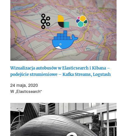
Wizualizacja autobusów w Elasticsearch i Kibana –
podejście strumieniowe – Kafka Streams, Logstash
24 maja, 2020
W „Elasticsearch"