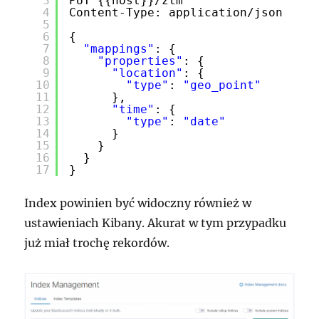
3
PUT {{host}}
/ztm
4
Content-Type: application
/json
5
6
{
7
"mappings"
: {
8
"properties"
: {
9
"location"
: {
10
"type"
: 
"geo_point"
11
},
12
"time"
: {
13
"type"
: 
"date"
14
}
15
}
16
}
17
}
Index powinien być widoczny również w
ustawieniach Kibany. Akurat w tym przypadku
już miał trochę rekordów.