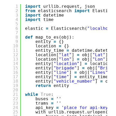
1
import
urllib.request, json
2
from
elasticsearch 
import
Elasticse
3
import
datetime
4
import
time
5
6
elastic 
=
Elasticsearch(
"localhost"
7
8
def
map_to_es(obj):
9
entity 
=
{}
10
location 
=
{}
11
entity_time 
=
datetime.datetime
12
location[
"lat"
] 
=
obj[
"Lat"
]
13
location[
"lon"
] 
=
obj[
"Lon"
]
14
entity[
"location"
] 
=
location
15
entity[
"brigade"
] 
=
obj[
"Brigad
16
entity[
"line"
] 
=
obj[
"Lines"
]
17
entity[
"time"
] 
=
entity_time.is
18
entity[
"vehicle_number"
] 
=
obj[
19
return
entity
20
21
while
True
:
22
buses 
=
''
23
trams 
=
''
24
api_key 
=
'place for api-key'
25
with urllib.request.urlopen(
"
ht