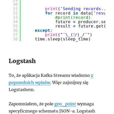
29
)
30
31
print
(
'Sending records...'
)
32
for
record 
in
data[
'result'
33
#print(record)
34
future 
=
producer.send(
35
result 
=
future.get(tim
36
except
:
37
print
(
"¯\_(ツ)_/¯"
)
38
time.sleep(sleep_time)
Logstash
To, że aplikacja Kafka Streams wiadomo
z
poprzednich wpisów
. Więc zajmijmy się
Logstashem.
Zapomniałem, że pole
geo_point
wymaga
specyficznego schematu JSON-a. Logstash