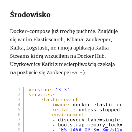
Środowisko
Docker-compose już trochę puchnie. Znajduje
się w nim Elasticsearch, Kibana, Zookeeper,
Kafka, Logstash, no i moja aplikacja Kafka
Streams którą wrzuciłem na Docker Hub.
Użytkownicy Kafki z niecierpliwością czekają
na pozbycie się Zookeeper-a :-).
1
version:
'3.3'
2
services:
3
elasticsearch:
4
image:
docker.elastic.co/el
5
restart:
unless-stopped
6
environment:
7
-
discovery.type=single-nod
8
-
bootstrap.memory_lock=
tru
9
-
"ES_JAVA_OPTS=-Xms512m -X