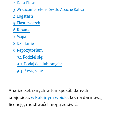
2
Data Flow
3
Wrzucanie rekordów do Apache Kafka
4
Logstash
5
Elasticsearch
6
Kibana
7
Mapa
8
Działanie
9
Repozytorium
9.1
Podziel się:
9.2
Dodaj do ulubionych:
9.3
Powiązane
Analizę zebranych w ten sposób danych
znajdziesz
w kolejnym wpisie
. Jak na darmową
licencję, możliwości mogą zdziwić.