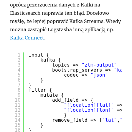
oprócz przerzucenia danych z Kafki na
Elasticsearch naprawia ten błąd. Docelowo
myślę, że lepiej poprawić Kafka Streams. Wtedy
można zastąpić Logstasha inną aplikacją np.
Kafka Connect
.
1
input {
2
kafka {
3
topics => 
"ztm-output"
4
bootstrap_servers => 
"kafka
5
codec => 
"json"
6
}
7
}
8
filter {
9
mutate {
10
add_field => {
11
"[location][lat]"
=> 
"%
12
"[location][lon]"
=> 
"%
13
}
14
remove_field => [
"lat"
,
"lon
15
}
16
}