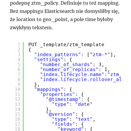
podepnę ztm_policy. Definiuje tu też mapping.
Bez mappingu Elasticsearch nie domysliłby się,
że location to geo_point, a pole time byłoby
zwykłym tekstem.
1
PUT _template/ztm_template
2
{
3
"index_patterns"
: [
"ztm-*"
],
4
"settings"
: {
5
"number_of_shards"
: 3,
6
"number_of_replicas"
: 1,
7
"index.lifecycle.name"
:
"ztm_pol
8
"index.lifecycle.rollover_alias
9
},
10
"mappings"
: {
11
"properties"
: {
12
"@timestamp"
: {
13
"type"
: 
"date"
14
},
15
"@version"
: {
16
"type"
: 
"text"
,
17
"fields"
: {
18
"keyword"
: {