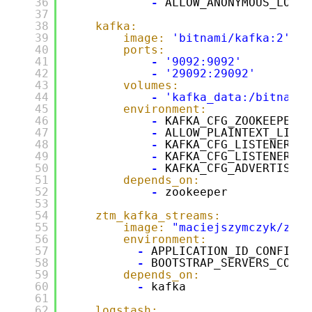
36
-
ALLOW_ANONYMOUS_LOGIN
37
38
kafka:
39
image:
'bitnami/kafka:2'
40
ports:
41
-
'9092:9092'
42
-
'29092:29092'
43
volumes:
44
-
'kafka_data:/bitnami'
45
environment:
46
-
KAFKA_CFG_ZOOKEEPER_C
47
-
ALLOW_PLAINTEXT_LISTE
48
-
KAFKA_CFG_LISTENERS=P
49
-
KAFKA_CFG_LISTENER_SE
50
-
KAFKA_CFG_ADVERTISED_
51
depends_on:
52
-
zookeeper
53
54
ztm_kafka_streams:
55
image:
"maciejszymczyk/ztm_
56
environment:
57
-
APPLICATION_ID_CONFIG=a
58
-
BOOTSTRAP_SERVERS_CONFI
59
depends_on:
60
-
kafka
61
62
logstash: