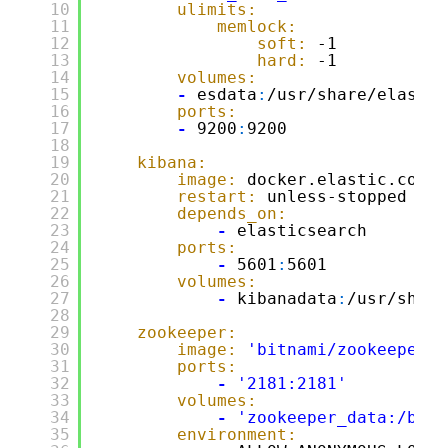
10
ulimits:
11
memlock:
12
soft:
-1
13
hard:
-1
14
volumes:
15
-
esdata
:
/usr/share/elastic
16
ports:
17
-
9200
:
9200
18
19
kibana:
20
image:
docker.elastic.co/ki
21
restart:
unless-stopped
22
depends_on:
23
-
elasticsearch
24
ports:
25
-
5601
:
5601
26
volumes:
27
-
kibanadata
:
/usr/share
28
29
zookeeper:
30
image:
'bitnami/zookeeper:3
31
ports:
32
-
'2181:2181'
33
volumes:
34
-
'zookeeper_data:/bitn
35
environment: