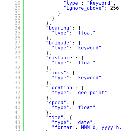
19
"type"
: 
"keyword"
,
20
"ignore_above"
: 256
21
}
22
}
23
},
24
"bearing"
: {
25
"type"
: 
"float"
26
},
27
"brigade"
: {
28
"type"
: 
"keyword"
29
},
30
"distance"
: {
31
"type"
: 
"float"
32
},
33
"lines"
: {
34
"type"
: 
"keyword"
35
},
36
"location"
: {
37
"type"
: 
"geo_point"
38
},
39
"speed"
: {
40
"type"
: 
"float"
41
},
42
"time"
: {
43
"type"
: 
"date"
,
44
"format"
:
"MMM d, yyyy h:mm: