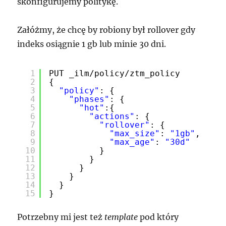
skonfigurujemy politykę.
Załóżmy, że chcę by robiony był rollover gdy
indeks osiągnie 1 gb lub minie 30 dni.
1
PUT _ilm/policy/ztm_policy
2
{
3
"policy"
: {
4
"phases"
: {
5
"hot"
:{
6
"actions"
: {
7
"rollover"
: {
8
"max_size"
: 
"1gb"
,
9
"max_age"
: 
"30d"
10
}
11
}
12
}
13
}
14
}
15
}
Potrzebny mi jest też
template
pod który