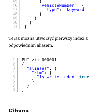
45
},
46
"vehicleNumber"
: {
47
"type"
: 
"keyword"
48
}
49
}
50
}
51
}
Teraz można utworzyć pierwszy index z
odpowiednim aliasem.
1
PUT ztm-000001
2
{
3
"aliases"
: {
4
"ztm"
: {
5
"is_write_index"
:
true
6
}
7
}
8
}
Kibana