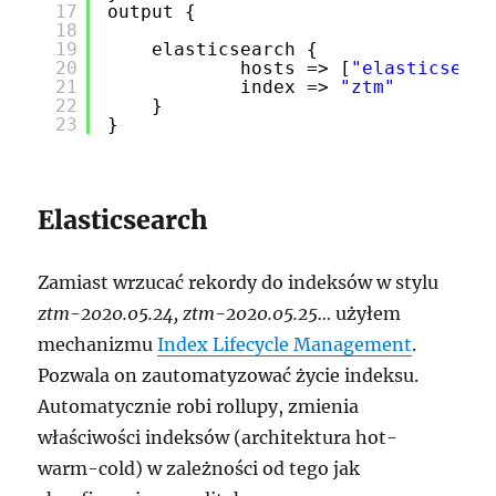
17
output {
18
19
elasticsearch {
20
hosts => [
"elasticsearc
21
index => 
"ztm"
22
}
23
}
Elasticsearch
Zamiast wrzucać rekordy do indeksów w stylu
ztm-2020.05.24, ztm-2020.05.25…
użyłem
mechanizmu
Index Lifecycle Management
.
Pozwala on zautomatyzować życie indeksu.
Automatycznie robi rollupy, zmienia
właściwości indeksów (architektura hot-
warm-cold) w zależności od tego jak