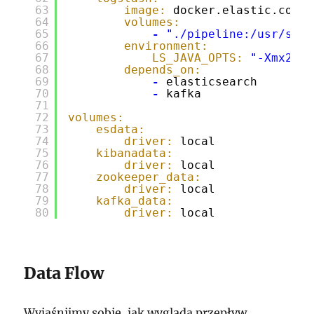
63
image:
docker.elastic.co/lo
64
volumes:
65
-
"./pipeline:/usr/shar
66
environment:
67
LS_JAVA_OPTS:
"-Xmx256m
68
depends_on:
69
-
elasticsearch
70
-
kafka
71
72
volumes:
73
esdata:
74
driver:
local
75
kibanadata:
76
driver:
local
77
zookeeper_data:
78
driver:
local
79
kafka_data:
80
driver:
local
Data Flow
Wyjaśnijmy sobie, jak wygląda przepływ