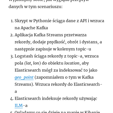
danych w tym scenariuszu:
Skrypt w Pythonie ściąga dane z API i wrzuca
na Apache Kafka
Aplikacja Kafka Streams przetwarza
rekordy, dodaje prędkość, obrót i dystans, a
następnie zapisuje w kolenym topic-u
Logstash ściąga rekordy z topic-a, wrzuca
pola
(lat, lon
) do obiektu
location
, aby
Elasticsearch mógł za indeksować to jako
geo_point
(zapomniałem o tym w Kafka
Streams). Wrzuca rekordy do Elasticsearch-
a
Elasticsearch indeksuje rekordy używając
ILM
-a
Oglądamy co się dzieje na mapie w Kibanie.