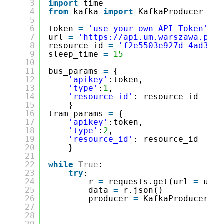
3
import
time
4
from
kafka 
import
KafkaProducer
5
6
token 
=
'use your own API Token'
7
url 
=
'
https://api.um.warszawa.pl/a
8
resource_id 
=
'f2e5503e927d-4ad3-95
9
sleep_time 
=
15
10
11
bus_params 
=
{
12
'apikey'
:token,
13
'type'
:
1
,
14
'resource_id'
: resource_id
15
}
16
tram_params 
=
{
17
'apikey'
:token,
18
'type'
:
2
,
19
'resource_id'
: resource_id
20
}
21
22
while
True
:
23
try
:
24
r 
=
requests.get(url 
=
url,
25
data 
=
r.json() 
26
producer 
=
KafkaProducer(bo
27
val
28
key