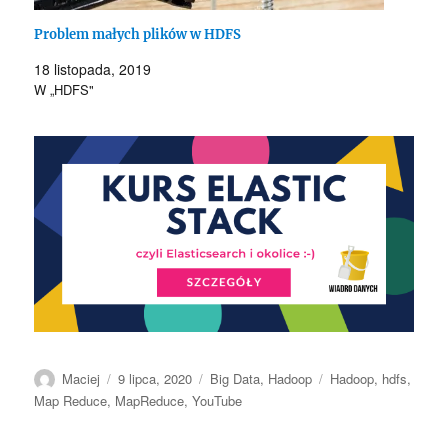
Problem małych plików w HDFS
18 listopada, 2019
W „HDFS"
Autor
Data
Kategorie
Tagi
Maciej
9 lipca, 2020
Big Data
,
Hadoop
Hadoop
,
hdfs
,
publikacji
Map Reduce
,
MapReduce
,
YouTube