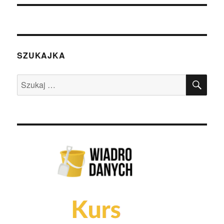
SZUKAJKA
SZU
Szukaj: