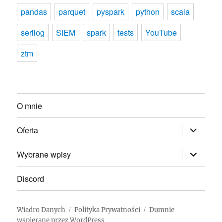
pandas
parquet
pyspark
python
scala
serilog
SIEM
spark
tests
YouTube
ztm
O mnie
rozwiń
Oferta
menu
potomne
rozwiń
Wybrane wpisy
menu
potomne
Discord
Wiadro Danych
Polityka Prywatności
Dumnie
wspierane przez WordPress