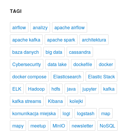
TAGI
airflow
analizy
apache airflow
apache kafka
apache spark
architektura
baza danych
big data
cassandra
Cybersecurity
data lake
dockefile
docker
docker compose
Elasticsearch
Elastic Stack
ELK
Hadoop
hdfs
java
jupyter
kafka
kafka streams
Kibana
kolejki
komunikacja miejska
logi
logstash
map
mapy
meetup
MinIO
newsletter
NoSQL