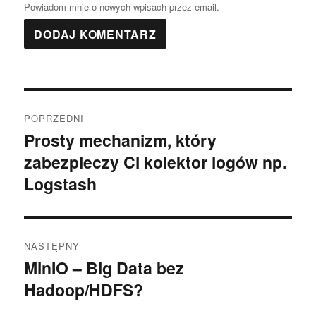
Powiadom mnie o nowych wpisach przez email.
Nawigacja
POPRZEDNI
wpisu
Prosty mechanizm, który
Poprzedni
zabezpieczy Ci kolektor logów np.
wpis:
Logstash
NASTĘPNY
MinIO – Big Data bez
Następny
Hadoop/HDFS?
wpis: